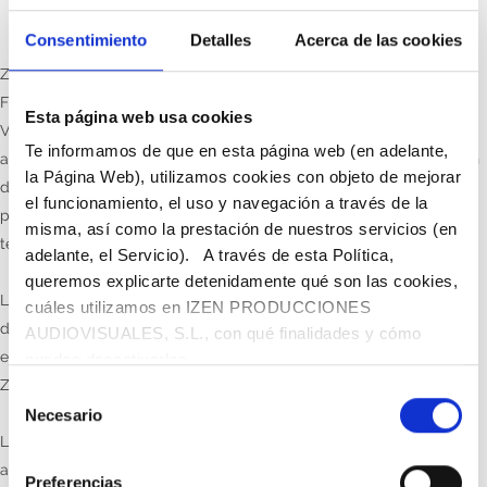
Consentimiento
Detalles
Acerca de las cookies
Zebra Producciones, participada por José Velasco y Sara
Fernández-Velasco, y Veralia Contenidos, participada por el Grupo
Esta página web usa cookies
Vocento y por Felipe Ortiz, entre otros, han decidido integrar sus
Te informamos de que en esta página web (en adelante,
actividades de producción en un nuevo grupo audiovisual con el fin
la Página Web), utilizamos cookies con objeto de mejorar
de consolidar su posición en el mercado español y ofrecer
el funcionamiento, el uso y navegación a través de la
producciones audiovisuales de primer nivel a las cadenas de
misma, así como la prestación de nuestros servicios (en
televisión y distribuidores de contenidos.
adelante, el Servicio). A través de esta Política,
queremos explicarte detenidamente qué son las cookies,
La nueva sociedad, IZEN Producciones, integrará todas las marcas
cuáles utilizamos en IZEN PRODUCCIONES
de Veralia Contenidos y Zebra Producciones, entre las que se
AUDIOVISUALES, S.L., con qué finalidades y cómo
encuentran Boca a Boca, Europroducciones, Hill Valley, Proima
puedes desactivarlas.
Zebrastur y Zebra.
Selección
Necesario
de
Las actuales productoras mantendrán su presencia comercial y
consentimiento
actuarán de forma independiente en el mercado. Zebra
Preferencias